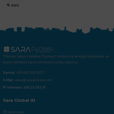
AWS
"Fikirden Satışa, Hedeften Ölçmeye" mottosu ile en küçük işletmeden, en
büyük iştiraklere süren yolcuklara yoldaş oluyoruz.
Santral:
+90 850 309 9237
E-Mail:
sales@saraglobalai.com
IP Adresiniz:
104.23.243.75
Sara Global AI
Hakkımızda