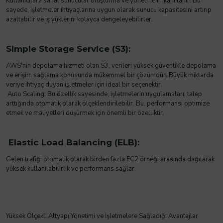
Kullanıcılara sanal sunucular oluşturma ve yönetme imkanı tanır. Bu
sayede, işletmeler ihtiyaçlarına uygun olarak sunucu kapasitesini artırıp
azaltabilir ve iş yüklerini kolayca dengeleyebilirler.
Simple Storage Service (S3):
AWS'nin depolama hizmeti olan S3, verileri yüksek güvenlikle depolama
ve erişim sağlama konusunda mükemmel bir çözümdür. Büyük miktarda
veriye ihtiyaç duyan işletmeler için ideal bir seçenektir.
Auto Scaling: Bu özellik sayesinde, işletmelerin uygulamaları, talep
arttığında otomatik olarak ölçeklendirilebilir. Bu, performansı optimize
etmek ve maliyetleri düşürmek için önemli bir özelliktir.
Elastic Load Balancing (ELB):
Gelen trafiği otomatik olarak birden fazla EC2 örneği arasında dağıtarak
yüksek kullanılabilirlik ve performans sağlar.
Yüksek Ölçekli Altyapı Yönetimi ve İşletmelere Sağladığı Avantajlar