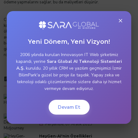
ödeme yapmalarını sağlar, bu da maliyetleri düşürür.
×
Cloud hizmetleri ve AWS, yüksek ölçekli altyapı yönetimini
kolaylaştırarak işletmelere rekabet avantajı sağlar. Esneklik,
ölçeklenebilirlik, yüksek performans ve düşük maliyet gibi sağladığı
avantajlar sayesinde işletmeler, hızla değişen teknoloji ortamında
Yeni Dönem, Yeni Vizyon!
başarılı olma şansını arttırır. Bu nedenle, günümüz iş dünyasında AWS
gibi cloud hizmetleri, işletmelerin altyapı yönetiminde vazgeçilmez bir
2006 yılında kurulan Innovasyon IT Web şirketimiz
rol oynamaktadır.
kapandı, yerine
Sara Global AI Teknoloji Sistemleri
A.Ş.
kuruldu. 20 yıllık CRM ve yazılım geçmişimizi İzmir
BilimPark'a güzel bir proje ile taşıdık. Yapay zeka ve
Son Makaleler
teknoloji odaklı çözümlerimizle sizlere daha iyi hizmet
vermeye devam ediyoruz.
Değişim Çok Hızlı
Pazartesi, 15 Ocak 2024
Devam Et
Görsel Devrimin Kalbi Midjourney
Perşembe, 07 Aralık 2023
HeyGen-AI'nin Özellikleri