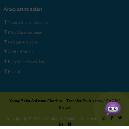
Araçlarımızdan
Yandex Search Console
Meta Bussines Suite
Google Analytics
Android Studio
Bing Web Master Tools
Place.it
Yapay Zeka Asistanı Chatbot
-
Transfer Politikamız
/
K.V.K.K
/
Gizlilik
Copyright @ 2025 Sara Global AI Teknoloji Sistemleri