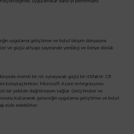
rleştirildiğinde, uygulamalar daha iyi performans
in uygulama geliştirme ve bulut bilişim dünyasına
kler ve güçlü altyapı sayesinde yenilikçi ve ileriye dönük
nyada önemli bir rol oynayacak güçlü bir ittifaktır. C#
cini kolaylaştırırken, Microsoft Azure entegrasyonu
lı bir şekilde dağıtılmasını sağlar. Geliştiriciler ve
onunu kullanarak geleceğin uygulama geliştirme ve bulut
jı elde edebilirler.