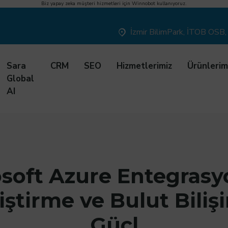
Biz
yapay zeka müşteri hizmetleri
için
Winnobot
kullanıyoruz.
İzmir BilimPark, İTOB OSB,
Sara
CRM
SEO
Hizmetlerimiz
Ürünlerim
Global
AI
osoft Azure Entegras
ştirme ve Bulut Bili
Güçl