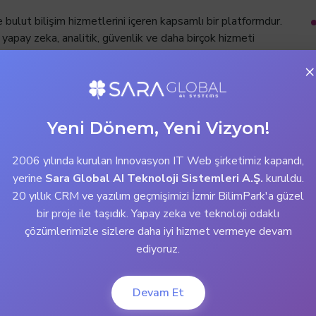
bulut bilişim hizmetlerini içeren kapsamlı bir platformdur.
yapay zeka, analitik, güvenlik ve daha birçok hizmeti
naklar sağlar. Microsoft Azure'in başlıca avantajları
×
Yeni Dönem, Yeni Vizyon!
e ölçeklendirilmesine olanak tanır. İş yükleri arttığında
2006 yılında kurulan Innovasyon IT Web şirketimiz kapandı,
rlanması sayesinde kaynaklar verimli bir şekilde kullanılır.
yerine
Sara Global AI Teknoloji Sistemleri A.Ş.
kuruldu.
20 yıllık CRM ve yazılım geçmişimizi İzmir BilimPark'a güzel
bir proje ile taşıdık. Yapay zeka ve teknoloji odaklı
çözümlerimizle sizlere daha iyi hizmet vermeye devam
apsamlı bir güvenlik altyapısı sunar. Gelişmiş kimlik
ediyoruz.
eri, güvenli bir bulut ortamı sağlar.
Devam Et