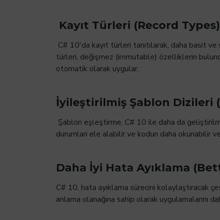
Kayıt Türleri (Record Types)
C# 10'da kayıt türleri tanıtılarak, daha basit ve
türleri, değişmez (immutable) özelliklerin bulundu
otomatik olarak uygular.
İyileştirilmiş Şablon Dizile
Şablon eşleştirme, C# 10 ile daha da geliştirilmi
durumları ele alabilir ve kodun daha okunabilir v
Daha İyi Hata Ayıklama (Be
C# 10, hata ayıklama sürecini kolaylaştıracak çeşit
anlama olanağına sahip olarak uygulamalarını daha h