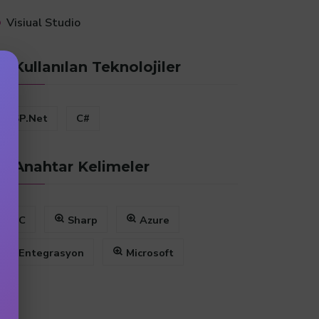
Visiual Studio
Kullanılan Teknolojiler
ASP.Net
C#
Anahtar Kelimeler
C
Sharp
Azure
Entegrasyon
Microsoft