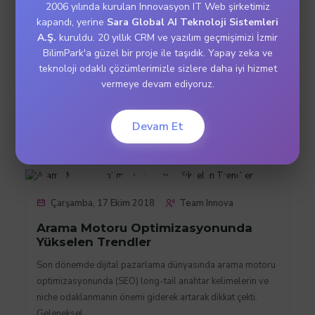
2006 yılında kurulan Innovasyon IT Web şirketimiz
kapandı, yerine
Sara Global AI Teknoloji Sistemleri
A.Ş.
kuruldu. 20 yıllık CRM ve yazılım geçmişimizi İzmir
BilimPark'a güzel bir proje ile taşıdık. Yapay zeka ve
teknoloji odaklı çözümlerimizle sizlere daha iyi hizmet
vermeye devam ediyoruz.
Marka Tescil Danışmanlığı
İle İlgili Son Makalelerimiz
Devam Et
Çarşamba, 17 Ekim 2018
Team Innova
Arama Motoru Optimizasyonunda
Yükselen Trendler
Son dönemde dijital pazarlama dünyasında arama motoru
optimizasyonunda (SEO) long-tail anahtar kelimelerin ve
niche odaklanmanın önemi giderek artarak dikkat çekti.
Geleneksel ..