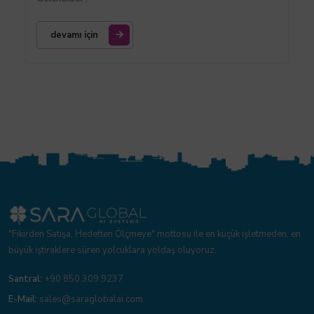
devamı için
"Fikirden Satışa, Hedeften Ölçmeye" mottosu ile en küçük işletmeden, en
büyük iştiraklere süren yolcuklara yoldaş oluyoruz.
Santral:
+90 850 309 9237
E-Mail:
sales@saraglobalai.com