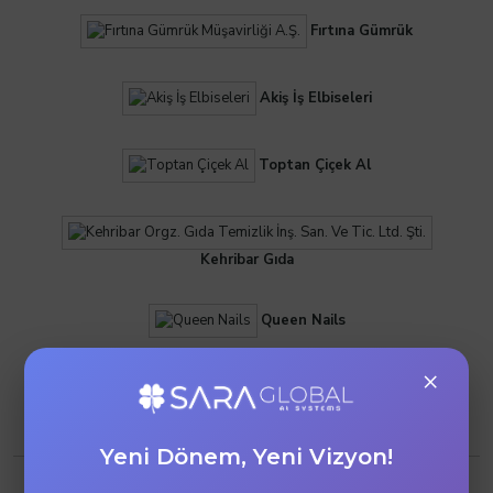
Fırtına Gümrük
Akiş İş Elbiseleri
Toptan Çiçek Al
Kehribar Gıda
Queen Nails
×
Ohbe Danışmanlık
Yeni Dönem, Yeni Vizyon!