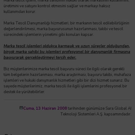
Marka tescil işlemi, marka sahibinin hukuki olarak markasının kullanımını,
üretimini ve satışını kontrol etmesini sağlar ve markayı haksız
kullanımdan korur.
Marka Tescil Danışmanlığı hizmetleri, bir markanın tescil edilebilirliğinin
değerlendirilmesi, marka başvurusunun hazırlanması, takibi ve tescil
sürecindeki işlemlerin yönetimi gibi konuları kapsar.
Marka tescil işlemleri oldukça karmaşık ve uzun süreçler olduğundan,
birçok marka sahibi bu işlemleri profesyonel bir danışmanlık firmasına
başvurarak gerçekleştirmeyi tercih eder.
Biz müşterilerimize marka tescil başvuru süreci ile ilgili olarak gerekli
tüm belgelerin hazırlanması, marka araştırması, başvuru takibi, muhafaza
işlemleri ve hukuki danışmanlık hizmetleri gibi bir dizi hizmet sunarız. Bu
sayede müşterilerimiz, marka tescili ile ilgili işlemlerini profesyonel bir
destek ile yürütebilirler.
Cuma, 13 Haziran 2008
tarihinden günümüze Sara Global AI
Teknoloji Sistemleri A.Ş. kapsamındadır.